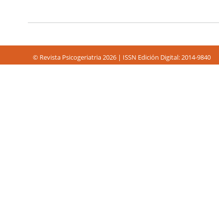
© Revista Psicogeriatria 2026 | ISSN Edición Digital: 2014-9840