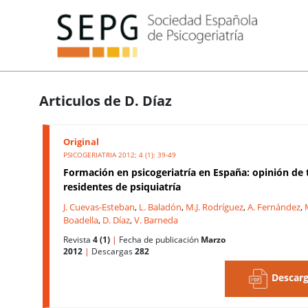
Articulos de D. Díaz
Original
PSICOGERIATRIA 2012; 4 (1): 39-49
Formación en psicogeriatría en España: opinión de 
residentes de psiquiatría
J. Cuevas-Esteban
,
L. Baladón
,
M.J. Rodríguez
,
A. Fernández
,
Boadella
,
D. Díaz
,
V. Barneda
Revista
4 (1)
|
Fecha de publicación
Marzo
2012
|
Descargas
282
Descarg