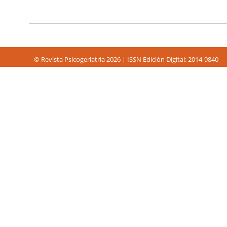
© Revista Psicogeriatria 2026 | ISSN Edición Digital: 2014-9840